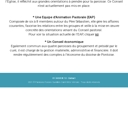
l'Eglise, il réfléchit aux grandes orientations à prendre pour la paroisse. Ce Conseil
n'est actuellement pas mis en place.
* Une Equipe d'Animation Pastorale (EAP)
Composée de six à 8 membres autour du Père Sébastien, elle gère les affaires
courantes, favorise les relations entre les groupes et veille à la mise en œuvre
concrète des orientations venant du Conseil pastoral.
Pour voir la situation actuelle de l'EAP, cliquer
ici
.
* Un Conseil économique
Egalement commun aux quatre paroisses du groupement et présidé par le
curé, il est chargé de la gestion matérielle, administrtive et financière. Il doit
rendre régulièrement des comptes à l'économe du diocèse de Pontoise.
01 34 68 36 12 -
Contact
2021 © Paroisses Fosses Survilliers Saint-Witz Vémars - Tous droits réservés