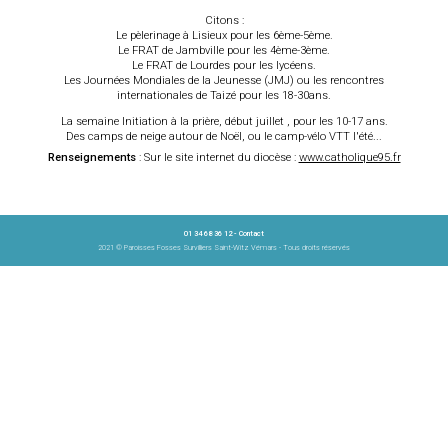
Citons :
Le pèlerinage à Lisieux pour les 6ème-5ème.
Le FRAT de Jambville pour les 4ème-3ème.
Le FRAT de Lourdes pour les lycéens.
Les Journées Mondiales de la Jeunesse (JMJ) ou les rencontres
internationales de Taizé pour les 18-30ans.
La semaine Initiation à la prière, début juillet , pour les 10-17 ans.
Des camps de neige autour de Noël, ou le camp-vélo VTT l'été...
Renseignements
: Sur le site internet du diocèse :
www.catholique95.fr
01 34 68 36 12 -
Contact
2021 © Paroisses Fosses Survilliers Saint-Witz Vémars - Tous droits réservés