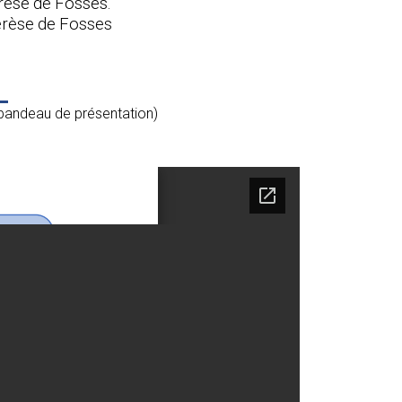
rèse de Fosses.
Thérèse de Fosses
e
du bandeau de présentation)