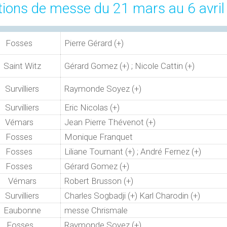
tions de messe du 21 mars au 6 avri
Fosses
Pierre Gérard (+)
Saint Witz
Gérard Gomez (+) ; Nicole Cattin (+)
Survilliers
Raymonde Soyez (+)
Survilliers
Eric Nicolas (+)
Vémars
Jean Pierre Thévenot (+)
Fosses
Monique Franquet
Fosses
Liliane Tournant (+) ; André Fernez (+)
Fosses
Gérard Gomez (+)
Vémars
Robert Brusson (+)
Survilliers
Charles Sogbadji (+) Karl Charodin (+)
Eaubonne
messe Chrismale
Fosses
Raymonde Soyez (+)