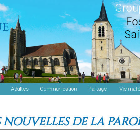
Grou
Fos
ue
Sai
Adultes
Communication
Partage
Vie maté
S NOUVELLES DE LA PAROI