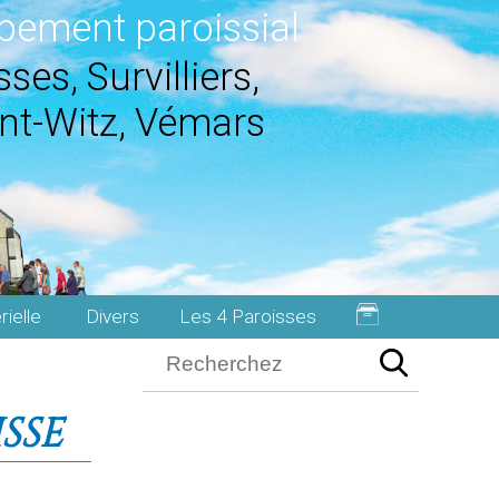
pement paroissial
ses, Survilliers,
nt-Witz, Vémars
rielle
Divers
Les 4 Paroisses
SSE