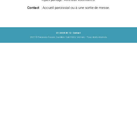
Contact
: Accueil paroissial ou à une sortie de messe.
01 34 68 36 12 -
Contact
2021 © Paroisses Fosses Survilliers Saint-Witz Vémars - Tous droits réservés