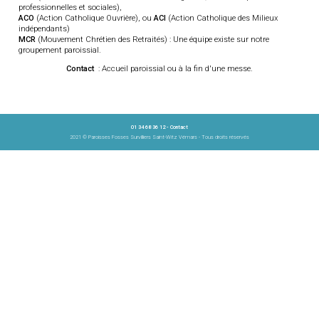
professionnelles et sociales),
ACO
(Action Catholique Ouvrière), ou
ACI
(Action Catholique des Milieux
indépendants)
MCR
(Mouvement Chrétien des Retraités) : Une équipe existe sur notre
groupement paroissial.
Contact
: Accueil paroissial ou à la fin d'une messe.
01 34 68 36 12 -
Contact
2021 © Paroisses Fosses Survilliers Saint-Witz Vémars - Tous droits réservés