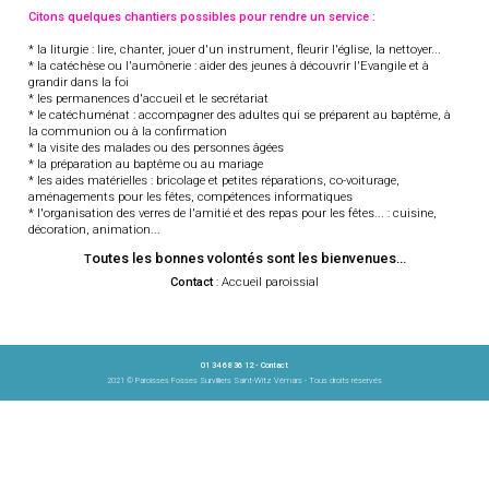
Citons quelques chantiers possibles pour rendre un service :
* la liturgie : lire, chanter, jouer d'un instrument, fleurir l'église, la nettoyer...
* la catéchèse ou l'aumônerie : aider des jeunes à découvrir l'Evangile et à
grandir dans la foi
* les permanences d'accueil et le secrétariat
* le catéchuménat : accompagner des adultes qui se préparent au baptême, à
la communion ou à la confirmation
* la visite des malades ou des personnes âgées
* la préparation au baptême ou au mariage
* les aides matérielles : bricolage et petites réparations, co-voiturage,
aménagements pour les fêtes, compétences informatiques
* l'organisation des verres de l'amitié et des repas pour les fêtes... : cuisine,
décoration, animation...
outes les bonnes volontés sont les bienvenues...
T
Contact
: Accueil paroissial
01 34 68 36 12 -
Contact
2021 © Paroisses Fosses Survilliers Saint-Witz Vémars - Tous droits réservés