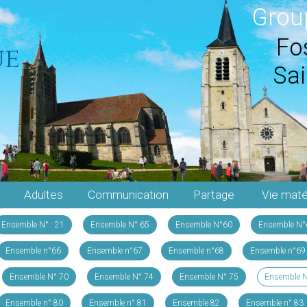
Grou
Fos
ue
Sai
Adultes
Communication
Partage
Vie maté
Ensemble N° : 21
Ensemble N° 65
Ensemble N°60
Ensemble N°
Ensemble n°66
Ensemble n°67
Ensemble n°68
Ensemble n°69
Ensemble N° 70
Ensemble N° 74
Ensemble N° 75
Ensemble N
Ensemble n° 80
Ensemble n° 81
Ensemble 82
Ensemble n° 83