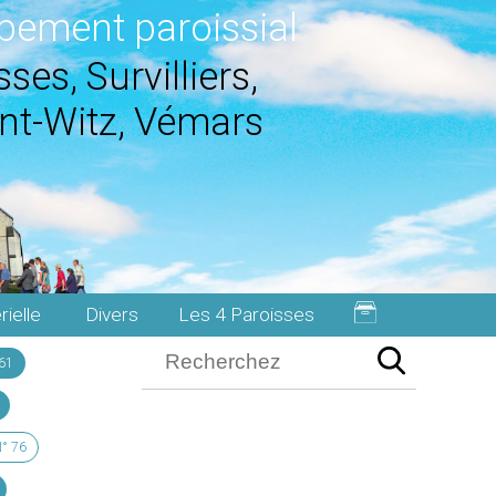
pement paroissial
ses, Survilliers,
nt-Witz, Vémars
rielle
Divers
Les 4 Paroisses
61
° 76