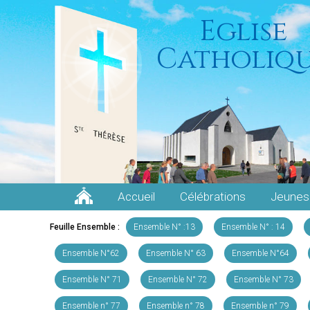
Eglise
Catholiq
Accueil
Célébrations
Jeunes
Feuille Ensemble :
Ensemble N° :13
Ensemble N° : 14
Ensemble N°62
Ensemble N° 63
Ensemble N°64
Ensemble N° 71
Ensemble N° 72
Ensemble N° 73
Ensemble n° 77
Ensemble n° 78
Ensemble n° 79